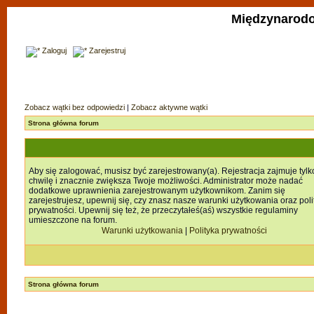
Międzynarodo
Zaloguj
Zarejestruj
Zobacz wątki bez odpowiedzi
|
Zobacz aktywne wątki
Strona główna forum
Aby się zalogować, musisz być zarejestrowany(a). Rejestracja zajmuje tylk
chwilę i znacznie zwiększa Twoje możliwości. Administrator może nadać
dodatkowe uprawnienia zarejestrowanym użytkownikom. Zanim się
zarejestrujesz, upewnij się, czy znasz nasze warunki użytkowania oraz poli
prywatności. Upewnij się też, że przeczytałeś(aś) wszystkie regulaminy
umieszczone na forum.
Warunki użytkowania
|
Polityka prywatności
Strona główna forum