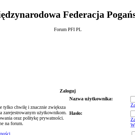
ędzynarodowa Federacja Pogań
Forum PFI PL
Zaloguj
Nazwa użytkownika:
Za
e tylko chwilę i znacznie zwiększa
ia zarejestrowanym użytkownikom.
Hasło:
owania oraz politykę prywatności.
Za
ne na forum.
Wy
tności