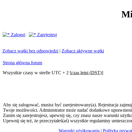
Mi
Zaloguj
Zarejestruj
Zobacz wątki bez odpowiedzi
|
Zobacz aktywne wątki
Strona główna forum
Wszystkie czasy w strefie UTC + 2 [
czas letni (DST)
]
Aby się zalogować, musisz być zarejestrowany(a). Rejestracja zajmuj
Twoje możliwości. Administrator może nadać dodatkowe uprawnien
Zanim się zarejestrujesz, upewnij się, czy znasz nasze warunki użytk
Upewnij się też, że przeczytałeś(aś) wszystkie regulaminy umieszczo
Warunki użytkowania
|
Polityka prywa