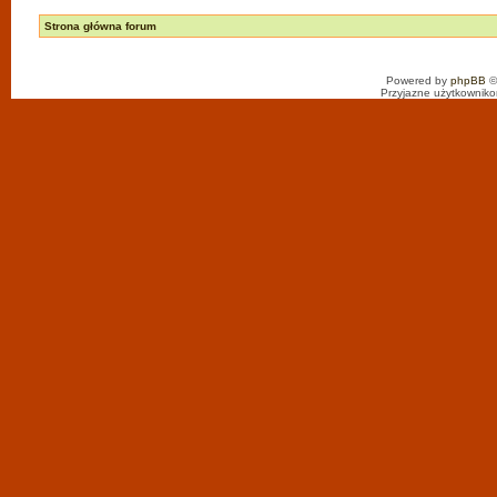
Strona główna forum
Powered by
phpBB
©
Przyjazne użytkowniko