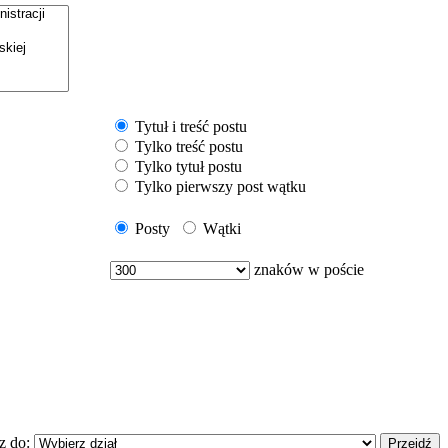
Tytuł i treść postu
Tylko treść postu
Tylko tytuł postu
Tylko pierwszy post wątku
Posty
Wątki
znaków w poście
z do: