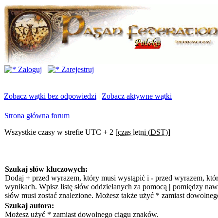
Zaloguj
Zarejestruj
Zobacz wątki bez odpowiedzi
|
Zobacz aktywne wątki
Strona główna forum
Wszystkie czasy w strefie UTC + 2 [
czas letni (DST)
]
Szukaj słów kluczowych:
Dodaj
+
przed wyrazem, który musi wystąpić i
-
przed wyrazem, któr
wynikach. Wpisz listę słów oddzielanych za pomocą
|
pomiędzy nawia
słów musi zostać znalezione. Możesz także użyć * zamiast dowolneg
Szukaj autora:
Możesz użyć * zamiast dowolnego ciągu znaków.