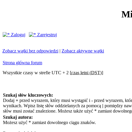
Mi
Zaloguj
Zarejestruj
Zobacz wątki bez odpowiedzi
|
Zobacz aktywne wątki
Strona główna forum
Wszystkie czasy w strefie UTC + 2 [
czas letni (DST)
]
Szukaj słów kluczowych:
Dodaj
+
przed wyrazem, który musi wystąpić i
-
przed wyrazem, któr
wynikach. Wpisz listę słów oddzielanych za pomocą
|
pomiędzy nawia
słów musi zostać znalezione. Możesz także użyć * zamiast dowolneg
Szukaj autora:
Możesz użyć * zamiast dowolnego ciągu znaków.