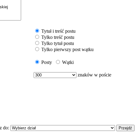
Tytuł i treść postu
Tylko treść postu
Tylko tytuł postu
Tylko pierwszy post wątku
Posty
Wątki
znaków w poście
z do: