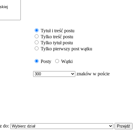
Tytuł i treść postu
Tylko treść postu
Tylko tytuł postu
Tylko pierwszy post wątku
Posty
Wątki
znaków w poście
z do: