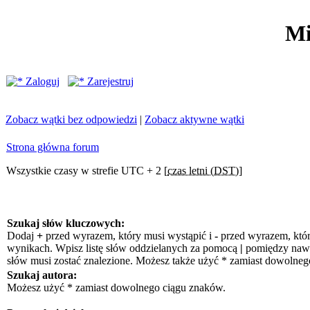
Mi
Zaloguj
Zarejestruj
Zobacz wątki bez odpowiedzi
|
Zobacz aktywne wątki
Strona główna forum
Wszystkie czasy w strefie UTC + 2 [
czas letni (DST)
]
Szukaj słów kluczowych:
Dodaj
+
przed wyrazem, który musi wystąpić i
-
przed wyrazem, któr
wynikach. Wpisz listę słów oddzielanych za pomocą
|
pomiędzy nawia
słów musi zostać znalezione. Możesz także użyć * zamiast dowolneg
Szukaj autora:
Możesz użyć * zamiast dowolnego ciągu znaków.