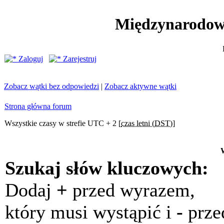
Międzynarodow
Zaloguj
Zarejestruj
Zobacz wątki bez odpowiedzi
|
Zobacz aktywne wątki
Strona główna forum
Wszystkie czasy w strefie UTC + 2 [
czas letni (DST)
]
Szukaj słów kluczowych:
Dodaj
+
przed wyrazem,
który musi wystąpić i
-
prze