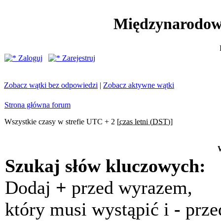
Międzynarodow
Zaloguj
Zarejestruj
Zobacz wątki bez odpowiedzi
|
Zobacz aktywne wątki
Strona główna forum
Wszystkie czasy w strefie UTC + 2 [
czas letni (DST)
]
Szukaj słów kluczowych:
Dodaj
+
przed wyrazem,
który musi wystąpić i
-
prze