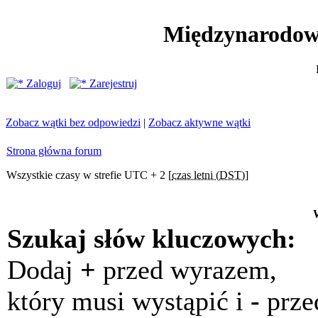
Międzynarodow
Zaloguj
Zarejestruj
Zobacz wątki bez odpowiedzi
|
Zobacz aktywne wątki
Strona główna forum
Wszystkie czasy w strefie UTC + 2 [
czas letni (DST)
]
Szukaj słów kluczowych:
Dodaj
+
przed wyrazem,
który musi wystąpić i
-
prze