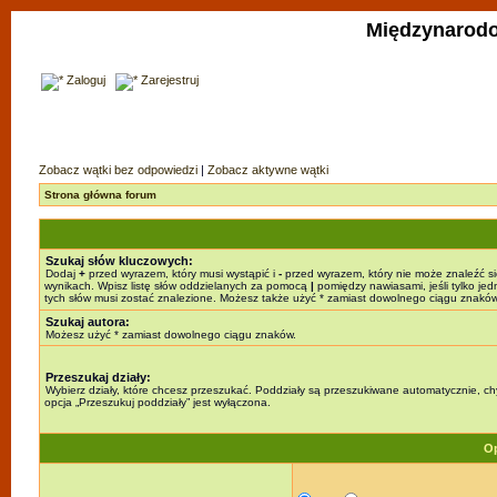
Międzynarodo
Zaloguj
Zarejestruj
Zobacz wątki bez odpowiedzi
|
Zobacz aktywne wątki
Strona główna forum
Szukaj słów kluczowych:
Dodaj
+
przed wyrazem, który musi wystąpić i
-
przed wyrazem, który nie może znaleźć s
wynikach. Wpisz listę słów oddzielanych za pomocą
|
pomiędzy nawiasami, jeśli tylko jed
tych słów musi zostać znalezione. Możesz także użyć * zamiast dowolnego ciągu znaków
Szukaj autora:
Możesz użyć * zamiast dowolnego ciągu znaków.
Przeszukaj działy:
Wybierz działy, które chcesz przeszukać. Poddziały są przeszukiwane automatycznie, c
opcja „Przeszukuj poddziały” jest wyłączona.
Op