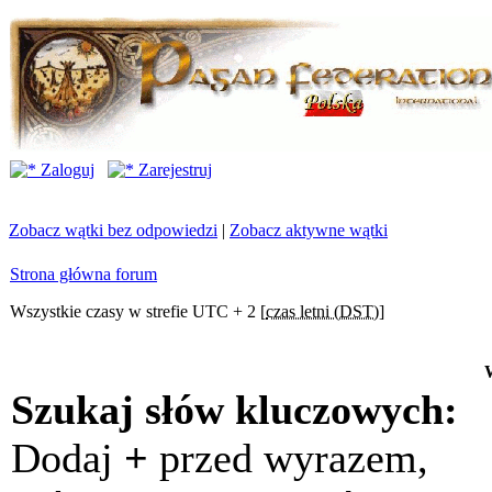
Zaloguj
Zarejestruj
Zobacz wątki bez odpowiedzi
|
Zobacz aktywne wątki
Strona główna forum
Wszystkie czasy w strefie UTC + 2 [
czas letni (DST)
]
Szukaj słów kluczowych:
Dodaj
+
przed wyrazem,