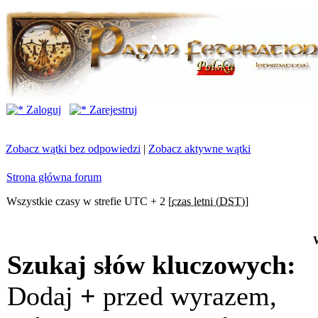
Zaloguj
Zarejestruj
Zobacz wątki bez odpowiedzi
|
Zobacz aktywne wątki
Strona główna forum
Wszystkie czasy w strefie UTC + 2 [
czas letni (DST)
]
Szukaj słów kluczowych:
Dodaj
+
przed wyrazem,