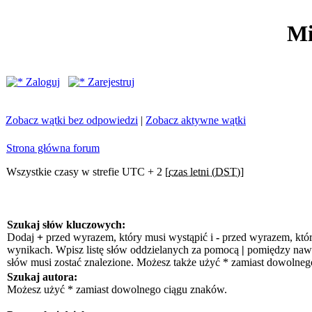
Mi
Zaloguj
Zarejestruj
Zobacz wątki bez odpowiedzi
|
Zobacz aktywne wątki
Strona główna forum
Wszystkie czasy w strefie UTC + 2 [
czas letni (DST)
]
Szukaj słów kluczowych:
Dodaj
+
przed wyrazem, który musi wystąpić i
-
przed wyrazem, któr
wynikach. Wpisz listę słów oddzielanych za pomocą
|
pomiędzy nawia
słów musi zostać znalezione. Możesz także użyć * zamiast dowolneg
Szukaj autora:
Możesz użyć * zamiast dowolnego ciągu znaków.