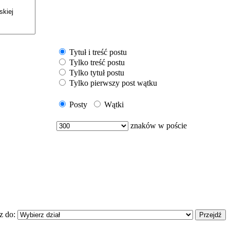
Tytuł i treść postu
Tylko treść postu
Tylko tytuł postu
Tylko pierwszy post wątku
Posty
Wątki
znaków w poście
z do: