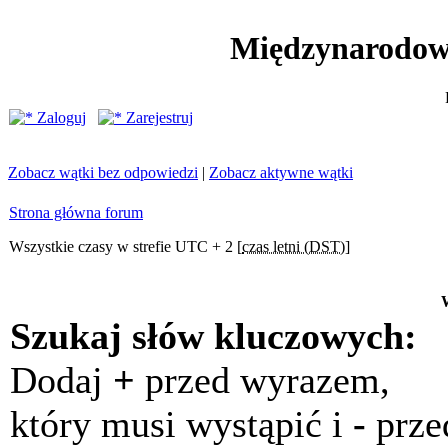
Międzynarodow
Zaloguj
Zarejestruj
Zobacz wątki bez odpowiedzi
|
Zobacz aktywne wątki
Strona główna forum
Wszystkie czasy w strefie UTC + 2 [
czas letni (DST)
]
Szukaj słów kluczowych:
Dodaj
+
przed wyrazem,
który musi wystąpić i
-
prze