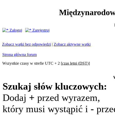
Międzynarodow
Zaloguj
Zarejestruj
Zobacz wątki bez odpowiedzi
|
Zobacz aktywne wątki
Strona główna forum
Wszystkie czasy w strefie UTC + 2 [
czas letni (DST)
]
Szukaj słów kluczowych:
Dodaj
+
przed wyrazem,
który musi wystąpić i
-
prze