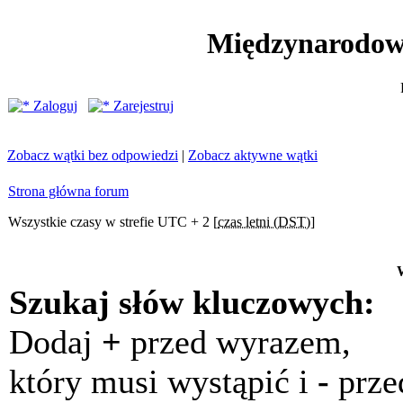
Międzynarodow
Zaloguj
Zarejestruj
Zobacz wątki bez odpowiedzi
|
Zobacz aktywne wątki
Strona główna forum
Wszystkie czasy w strefie UTC + 2 [
czas letni (DST)
]
Szukaj słów kluczowych:
Dodaj
+
przed wyrazem,
który musi wystąpić i
-
prze