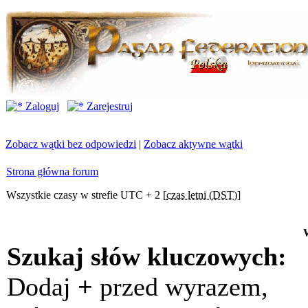
Zaloguj
Zarejestruj
Zobacz wątki bez odpowiedzi
|
Zobacz aktywne wątki
Strona główna forum
Wszystkie czasy w strefie UTC + 2 [
czas letni (DST)
]
Szukaj słów kluczowych:
Dodaj
+
przed wyrazem,