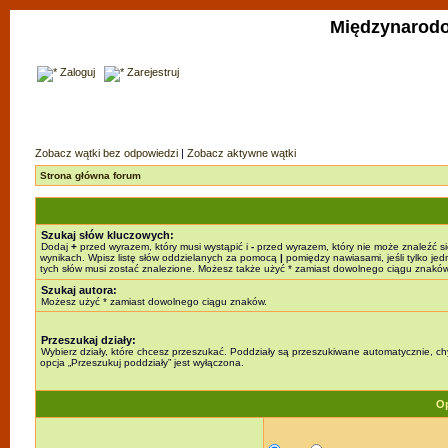
Międzynarodo
Zaloguj
Zarejestruj
Zobacz wątki bez odpowiedzi
|
Zobacz aktywne wątki
Strona główna forum
Szukaj słów kluczowych:
Dodaj
+
przed wyrazem, który musi wystąpić i
-
przed wyrazem, który nie może znaleźć s
wynikach. Wpisz listę słów oddzielanych za pomocą
|
pomiędzy nawiasami, jeśli tylko jed
tych słów musi zostać znalezione. Możesz także użyć * zamiast dowolnego ciągu znaków
Szukaj autora:
Możesz użyć * zamiast dowolnego ciągu znaków.
Przeszukaj działy:
Wybierz działy, które chcesz przeszukać. Poddziały są przeszukiwane automatycznie, c
opcja „Przeszukuj poddziały” jest wyłączona.
Op