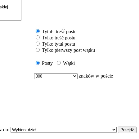
Tytuł i treść postu
Tylko treść postu
Tylko tytuł postu
Tylko pierwszy post wątku
Posty
Wątki
znaków w poście
z do: