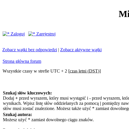
Mi
Zaloguj
Zarejestruj
Zobacz wątki bez odpowiedzi
|
Zobacz aktywne wątki
Strona główna forum
Wszystkie czasy w strefie UTC + 2 [
czas letni (DST)
]
Szukaj słów kluczowych:
Dodaj
+
przed wyrazem, który musi wystąpić i
-
przed wyrazem, któr
wynikach. Wpisz listę słów oddzielanych za pomocą
|
pomiędzy nawia
słów musi zostać znalezione. Możesz także użyć * zamiast dowolneg
Szukaj autora:
Możesz użyć * zamiast dowolnego ciągu znaków.