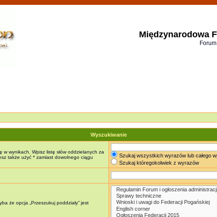
Międzynarodowa F
Forum
Wyszukiwanie
ę w wynikach. Wpisz listę słów oddzielanych za
Szukaj wszystkich wyrazów lub całego w
żesz także użyć * zamiast dowolnego ciągu
Szukaj któregokolwiek z wyrazów
ba że opcja „Przeszukuj poddziały” jest