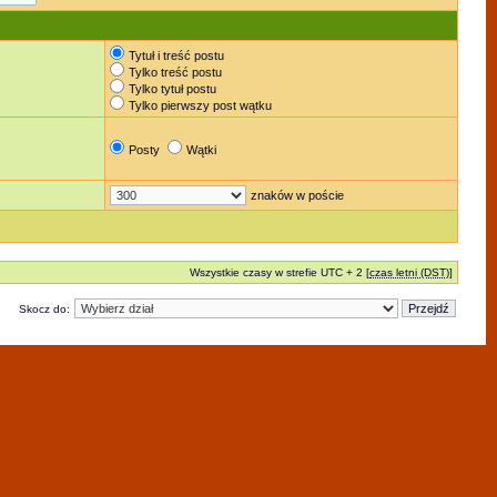
Tytuł i treść postu
Tylko treść postu
Tylko tytuł postu
Tylko pierwszy post wątku
Posty
Wątki
znaków w poście
Wszystkie czasy w strefie UTC + 2 [
czas letni (DST)
]
Skocz do: