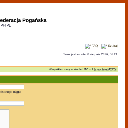
ederacja Pogańska
 PFI PL
FAQ
Szukaj
Teraz jest sobota, 8 sierpnia 2026, 06:21
Wszystkie czasy w strefie UTC + 2 [
czas letni (DST)
]
pisanego ciągu