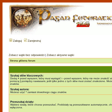
Zaloguj
Zarejestruj
Zobacz wątki bez odpowiedzi
|
Zobacz aktywne wątki
Strona główna forum
Szukaj słów kluczowych:
Dodaj
+
przed wyrazem, który musi wystąpić i
-
przed wyrazem, który nie może znaleźć si
pomocą
|
pomiędzy nawiasami, jeśli tylko jedno z tych słów musi zostać znalezione. Mo
znaków.
Szukaj autora:
Możesz użyć * zamiast dowolnego ciągu znaków.
Przeszukaj działy:
Wybierz działy, które chcesz przeszukać. Poddziały są przeszukiwane automatycznie, chy
wyłączona.