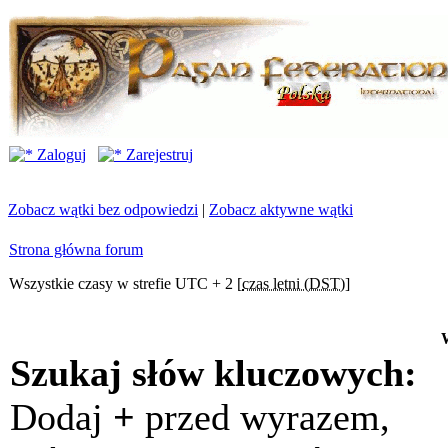
Zaloguj
Zarejestruj
Zobacz wątki bez odpowiedzi
|
Zobacz aktywne wątki
Strona główna forum
Wszystkie czasy w strefie UTC + 2 [
czas letni (DST)
]
Szukaj słów kluczowych:
Dodaj
+
przed wyrazem,