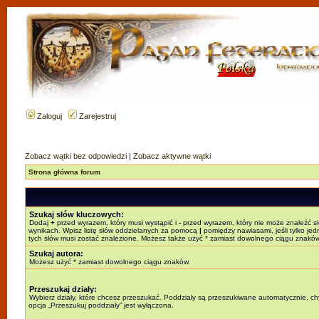
Zaloguj
Zarejestruj
Zobacz wątki bez odpowiedzi
|
Zobacz aktywne wątki
Strona główna forum
Szukaj słów kluczowych:
Dodaj
+
przed wyrazem, który musi wystąpić i
-
przed wyrazem, który nie może znaleźć s
wynikach. Wpisz listę słów oddzielanych za pomocą
|
pomiędzy nawiasami, jeśli tylko jed
tych słów musi zostać znalezione. Możesz także użyć * zamiast dowolnego ciągu znaków
Szukaj autora:
Możesz użyć * zamiast dowolnego ciągu znaków.
Przeszukaj działy:
Wybierz działy, które chcesz przeszukać. Poddziały są przeszukiwane automatycznie, c
opcja „Przeszukuj poddziały” jest wyłączona.