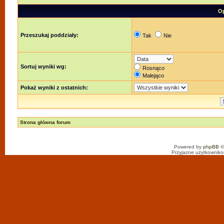
Op
Przeszukaj poddziały:
Tak
Nie
Sortuj wyniki wg:
Rosnąco
Malejąco
Pokaż wyniki z ostatnich:
Strona główna forum
Powered by
phpBB
©
Przyjazne użytkowniko