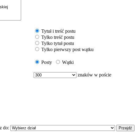
Tytuł i treść postu
Tylko treść postu
Tylko tytuł postu
Tylko pierwszy post wątku
Posty
Wątki
znaków w poście
z do: