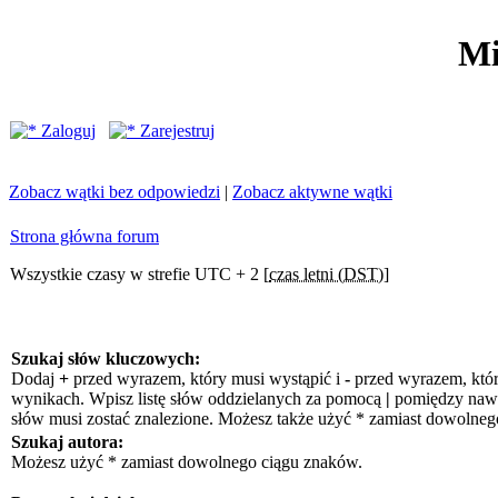
Mi
Zaloguj
Zarejestruj
Zobacz wątki bez odpowiedzi
|
Zobacz aktywne wątki
Strona główna forum
Wszystkie czasy w strefie UTC + 2 [
czas letni (DST)
]
Szukaj słów kluczowych:
Dodaj
+
przed wyrazem, który musi wystąpić i
-
przed wyrazem, któr
wynikach. Wpisz listę słów oddzielanych za pomocą
|
pomiędzy nawia
słów musi zostać znalezione. Możesz także użyć * zamiast dowolneg
Szukaj autora:
Możesz użyć * zamiast dowolnego ciągu znaków.