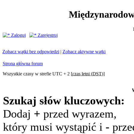
Międzynarodow
Zaloguj
Zarejestruj
Zobacz wątki bez odpowiedzi
|
Zobacz aktywne wątki
Strona główna forum
Wszystkie czasy w strefie UTC + 2 [
czas letni (DST)
]
Szukaj słów kluczowych:
Dodaj
+
przed wyrazem,
który musi wystąpić i
-
prze