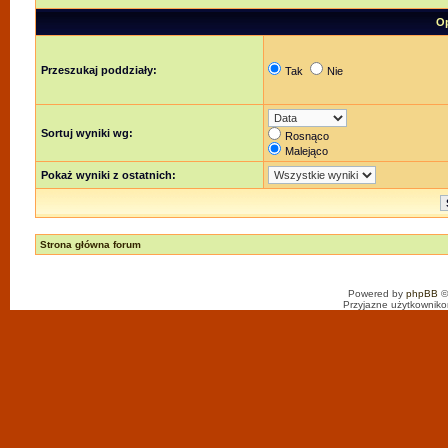
Op
Przeszukaj poddziały:
Tak
Nie
Sortuj wyniki wg:
Rosnąco
Malejąco
Pokaż wyniki z ostatnich:
Strona główna forum
Powered by
phpBB
©
Przyjazne użytkowniko