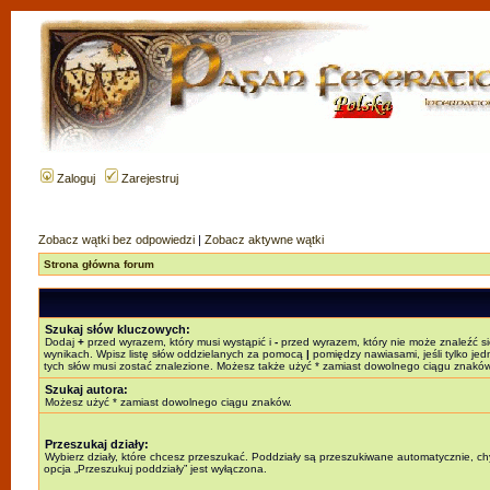
Zaloguj
Zarejestruj
Zobacz wątki bez odpowiedzi
|
Zobacz aktywne wątki
Strona główna forum
Szukaj słów kluczowych:
Dodaj
+
przed wyrazem, który musi wystąpić i
-
przed wyrazem, który nie może znaleźć s
wynikach. Wpisz listę słów oddzielanych za pomocą
|
pomiędzy nawiasami, jeśli tylko jed
tych słów musi zostać znalezione. Możesz także użyć * zamiast dowolnego ciągu znaków
Szukaj autora:
Możesz użyć * zamiast dowolnego ciągu znaków.
Przeszukaj działy:
Wybierz działy, które chcesz przeszukać. Poddziały są przeszukiwane automatycznie, c
opcja „Przeszukuj poddziały” jest wyłączona.