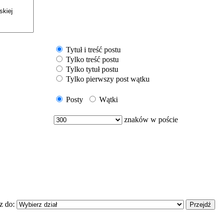
Tytuł i treść postu
Tylko treść postu
Tylko tytuł postu
Tylko pierwszy post wątku
Posty
Wątki
znaków w poście
z do: