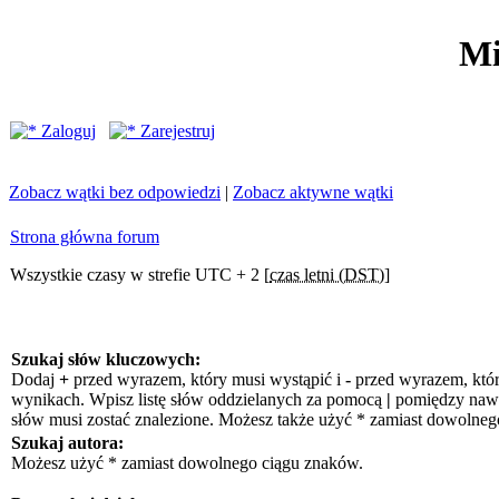
Mi
Zaloguj
Zarejestruj
Zobacz wątki bez odpowiedzi
|
Zobacz aktywne wątki
Strona główna forum
Wszystkie czasy w strefie UTC + 2 [
czas letni (DST)
]
Szukaj słów kluczowych:
Dodaj
+
przed wyrazem, który musi wystąpić i
-
przed wyrazem, któr
wynikach. Wpisz listę słów oddzielanych za pomocą
|
pomiędzy nawia
słów musi zostać znalezione. Możesz także użyć * zamiast dowolneg
Szukaj autora:
Możesz użyć * zamiast dowolnego ciągu znaków.