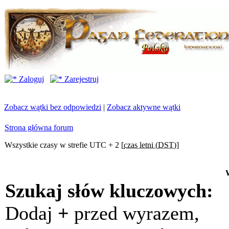
Zaloguj
Zarejestruj
Zobacz wątki bez odpowiedzi
|
Zobacz aktywne wątki
Strona główna forum
Wszystkie czasy w strefie UTC + 2 [
czas letni (DST)
]
Szukaj słów kluczowych:
Dodaj
+
przed wyrazem,