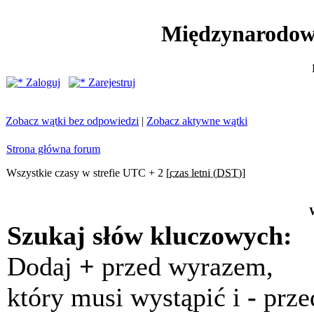
Międzynarodow
Zaloguj
Zarejestruj
Zobacz wątki bez odpowiedzi
|
Zobacz aktywne wątki
Strona główna forum
Wszystkie czasy w strefie UTC + 2 [
czas letni (DST)
]
Szukaj słów kluczowych:
Dodaj
+
przed wyrazem,
który musi wystąpić i
-
prze