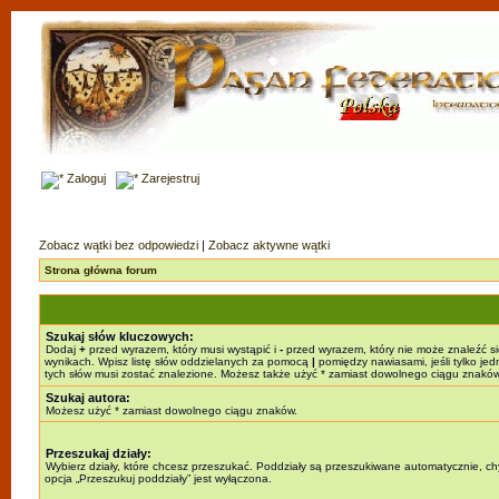
Zaloguj
Zarejestruj
Zobacz wątki bez odpowiedzi
|
Zobacz aktywne wątki
Strona główna forum
Szukaj słów kluczowych:
Dodaj
+
przed wyrazem, który musi wystąpić i
-
przed wyrazem, który nie może znaleźć s
wynikach. Wpisz listę słów oddzielanych za pomocą
|
pomiędzy nawiasami, jeśli tylko jed
tych słów musi zostać znalezione. Możesz także użyć * zamiast dowolnego ciągu znaków
Szukaj autora:
Możesz użyć * zamiast dowolnego ciągu znaków.
Przeszukaj działy:
Wybierz działy, które chcesz przeszukać. Poddziały są przeszukiwane automatycznie, c
opcja „Przeszukuj poddziały” jest wyłączona.