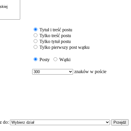
Tytuł i treść postu
Tylko treść postu
Tylko tytuł postu
Tylko pierwszy post wątku
Posty
Wątki
znaków w poście
z do: