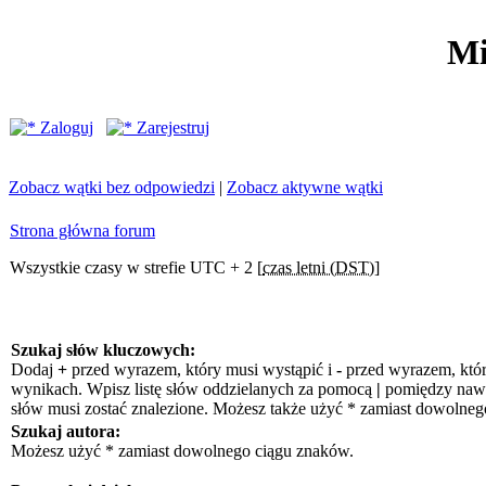
Mi
Zaloguj
Zarejestruj
Zobacz wątki bez odpowiedzi
|
Zobacz aktywne wątki
Strona główna forum
Wszystkie czasy w strefie UTC + 2 [
czas letni (DST)
]
Szukaj słów kluczowych:
Dodaj
+
przed wyrazem, który musi wystąpić i
-
przed wyrazem, któr
wynikach. Wpisz listę słów oddzielanych za pomocą
|
pomiędzy nawia
słów musi zostać znalezione. Możesz także użyć * zamiast dowolneg
Szukaj autora:
Możesz użyć * zamiast dowolnego ciągu znaków.