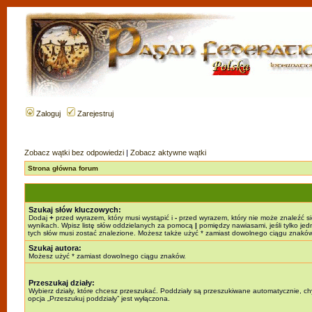
Zaloguj
Zarejestruj
Zobacz wątki bez odpowiedzi
|
Zobacz aktywne wątki
Strona główna forum
Szukaj słów kluczowych:
Dodaj
+
przed wyrazem, który musi wystąpić i
-
przed wyrazem, który nie może znaleźć s
wynikach. Wpisz listę słów oddzielanych za pomocą
|
pomiędzy nawiasami, jeśli tylko jed
tych słów musi zostać znalezione. Możesz także użyć * zamiast dowolnego ciągu znaków
Szukaj autora:
Możesz użyć * zamiast dowolnego ciągu znaków.
Przeszukaj działy:
Wybierz działy, które chcesz przeszukać. Poddziały są przeszukiwane automatycznie, c
opcja „Przeszukuj poddziały” jest wyłączona.