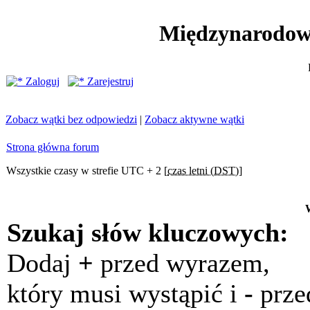
Międzynarodow
Zaloguj
Zarejestruj
Zobacz wątki bez odpowiedzi
|
Zobacz aktywne wątki
Strona główna forum
Wszystkie czasy w strefie UTC + 2 [
czas letni (DST)
]
Szukaj słów kluczowych:
Dodaj
+
przed wyrazem,
który musi wystąpić i
-
prze