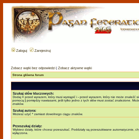
Zaloguj
Zarejestruj
Zobacz wątki bez odpowiedzi
|
Zobacz aktywne wątki
Strona główna forum
Szukaj słów kluczowych:
Dodaj
+
przed wyrazem, który musi wystąpić i
-
przed wyrazem, który nie może znaleźć si
pomocą
|
pomiędzy nawiasami, jeśli tylko jedno z tych słów musi zostać znalezione. Mo
znaków.
Szukaj autora:
Możesz użyć * zamiast dowolnego ciągu znaków.
Przeszukaj działy:
Wybierz działy, które chcesz przeszukać. Poddziały są przeszukiwane automatycznie, chy
wyłączona.