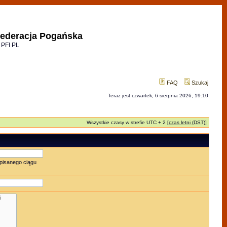
ederacja Pogańska
 PFI PL
FAQ
Szukaj
Teraz jest czwartek, 6 sierpnia 2026, 19:10
Wszystkie czasy w strefie UTC + 2 [
czas letni (DST)
]
pisanego ciągu