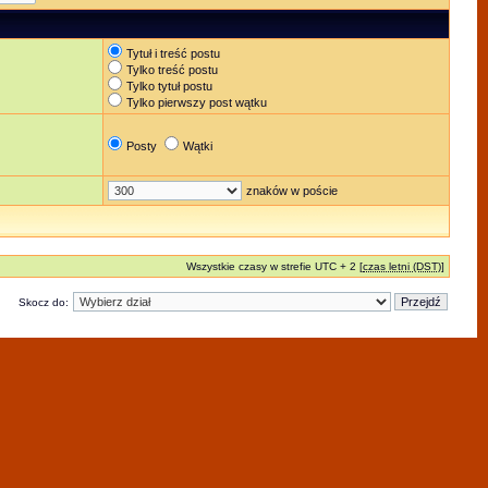
Tytuł i treść postu
Tylko treść postu
Tylko tytuł postu
Tylko pierwszy post wątku
Posty
Wątki
znaków w poście
Wszystkie czasy w strefie UTC + 2 [
czas letni (DST)
]
Skocz do: