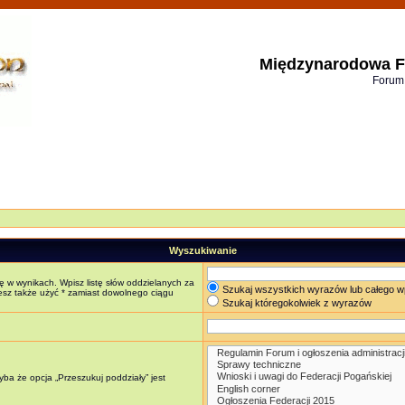
Międzynarodowa F
Forum
Wyszukiwanie
ę w wynikach. Wpisz listę słów oddzielanych za
Szukaj wszystkich wyrazów lub całego w
żesz także użyć * zamiast dowolnego ciągu
Szukaj któregokolwiek z wyrazów
ba że opcja „Przeszukuj poddziały” jest