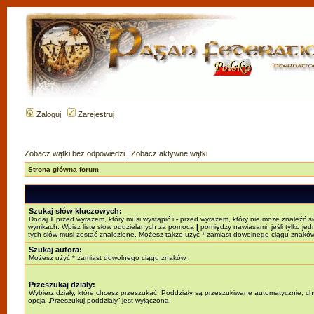
Zaloguj
Zarejestruj
Zobacz wątki bez odpowiedzi
|
Zobacz aktywne wątki
Strona główna forum
Szukaj słów kluczowych:
Dodaj
+
przed wyrazem, który musi wystąpić i
-
przed wyrazem, który nie może znaleźć s
wynikach. Wpisz listę słów oddzielanych za pomocą
|
pomiędzy nawiasami, jeśli tylko jed
tych słów musi zostać znalezione. Możesz także użyć * zamiast dowolnego ciągu znaków
Szukaj autora:
Możesz użyć * zamiast dowolnego ciągu znaków.
Przeszukaj działy:
Wybierz działy, które chcesz przeszukać. Poddziały są przeszukiwane automatycznie, c
opcja „Przeszukuj poddziały” jest wyłączona.