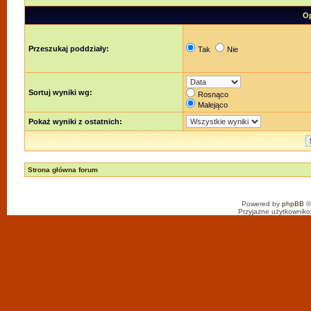
Op
Przeszukaj poddziały:
Tak
Nie
Sortuj wyniki wg:
Rosnąco
Malejąco
Pokaż wyniki z ostatnich:
Strona główna forum
Powered by
phpBB
©
Przyjazne użytkowniko