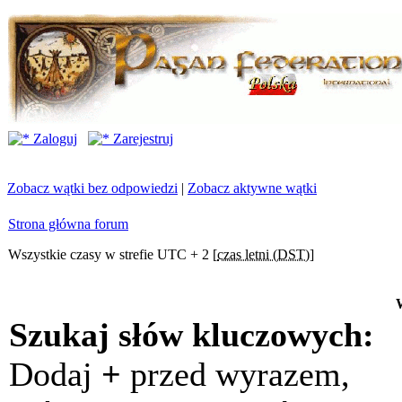
Zaloguj
Zarejestruj
Zobacz wątki bez odpowiedzi
|
Zobacz aktywne wątki
Strona główna forum
Wszystkie czasy w strefie UTC + 2 [
czas letni (DST)
]
Szukaj słów kluczowych:
Dodaj
+
przed wyrazem,