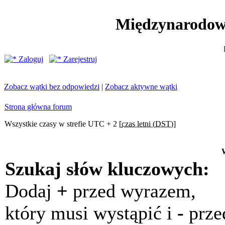
Międzynarodow
Zaloguj
Zarejestruj
Zobacz wątki bez odpowiedzi
|
Zobacz aktywne wątki
Strona główna forum
Wszystkie czasy w strefie UTC + 2 [
czas letni (DST)
]
Szukaj słów kluczowych:
Dodaj
+
przed wyrazem,
który musi wystąpić i
-
prze