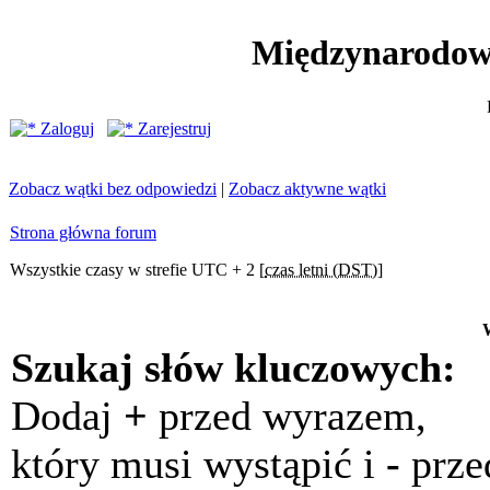
Międzynarodow
Zaloguj
Zarejestruj
Zobacz wątki bez odpowiedzi
|
Zobacz aktywne wątki
Strona główna forum
Wszystkie czasy w strefie UTC + 2 [
czas letni (DST)
]
Szukaj słów kluczowych:
Dodaj
+
przed wyrazem,
który musi wystąpić i
-
prze