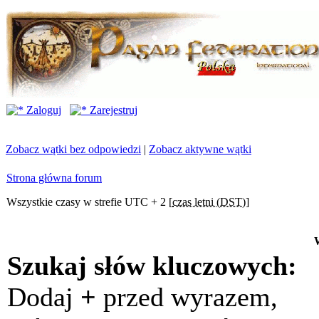
Zaloguj
Zarejestruj
Zobacz wątki bez odpowiedzi
|
Zobacz aktywne wątki
Strona główna forum
Wszystkie czasy w strefie UTC + 2 [
czas letni (DST)
]
Szukaj słów kluczowych:
Dodaj
+
przed wyrazem,