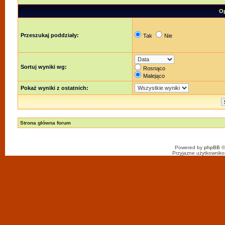
Op
Przeszukaj poddziały:
Tak
Nie
Sortuj wyniki wg:
Rosnąco
Malejąco
Pokaż wyniki z ostatnich:
Strona główna forum
Powered by
phpBB
©
Przyjazne użytkowniko