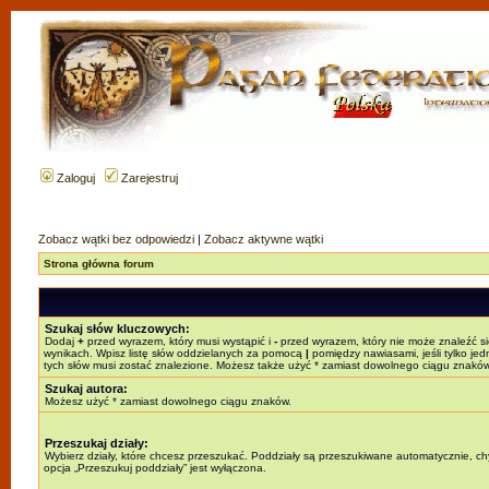
Zaloguj
Zarejestruj
Zobacz wątki bez odpowiedzi
|
Zobacz aktywne wątki
Strona główna forum
Szukaj słów kluczowych:
Dodaj
+
przed wyrazem, który musi wystąpić i
-
przed wyrazem, który nie może znaleźć s
wynikach. Wpisz listę słów oddzielanych za pomocą
|
pomiędzy nawiasami, jeśli tylko jed
tych słów musi zostać znalezione. Możesz także użyć * zamiast dowolnego ciągu znaków
Szukaj autora:
Możesz użyć * zamiast dowolnego ciągu znaków.
Przeszukaj działy:
Wybierz działy, które chcesz przeszukać. Poddziały są przeszukiwane automatycznie, c
opcja „Przeszukuj poddziały” jest wyłączona.