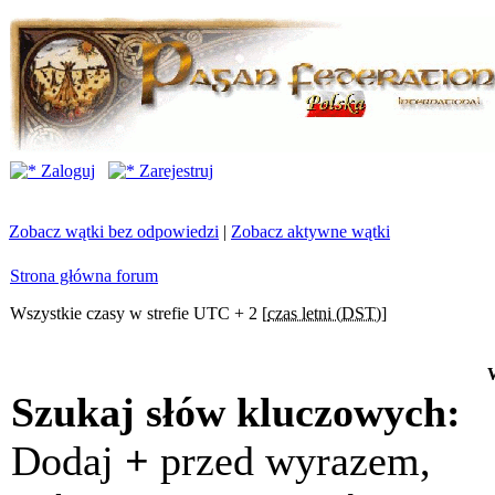
Zaloguj
Zarejestruj
Zobacz wątki bez odpowiedzi
|
Zobacz aktywne wątki
Strona główna forum
Wszystkie czasy w strefie UTC + 2 [
czas letni (DST)
]
Szukaj słów kluczowych:
Dodaj
+
przed wyrazem,