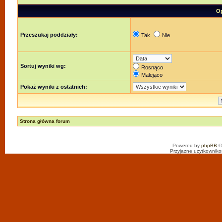
Op
Przeszukaj poddziały:
Tak
Nie
Sortuj wyniki wg:
Rosnąco
Malejąco
Pokaż wyniki z ostatnich:
Strona główna forum
Powered by
phpBB
©
Przyjazne użytkowniko