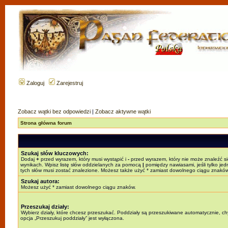
Zaloguj
Zarejestruj
Zobacz wątki bez odpowiedzi
|
Zobacz aktywne wątki
Strona główna forum
Szukaj słów kluczowych:
Dodaj
+
przed wyrazem, który musi wystąpić i
-
przed wyrazem, który nie może znaleźć s
wynikach. Wpisz listę słów oddzielanych za pomocą
|
pomiędzy nawiasami, jeśli tylko jed
tych słów musi zostać znalezione. Możesz także użyć * zamiast dowolnego ciągu znaków
Szukaj autora:
Możesz użyć * zamiast dowolnego ciągu znaków.
Przeszukaj działy:
Wybierz działy, które chcesz przeszukać. Poddziały są przeszukiwane automatycznie, c
opcja „Przeszukuj poddziały” jest wyłączona.