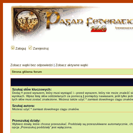
Zaloguj
Zarejestruj
Zobacz wątki bez odpowiedzi
|
Zobacz aktywne wątki
Strona główna forum
Szukaj słów kluczowych:
Dodaj
+
przed wyrazem, który musi wystąpić i
-
przed wyrazem, który nie może znaleźć s
wynikach. Wpisz listę słów oddzielanych za pomocą
|
pomiędzy nawiasami, jeśli tylko jed
tych słów musi zostać znalezione. Możesz także użyć * zamiast dowolnego ciągu znaków
Szukaj autora:
Możesz użyć * zamiast dowolnego ciągu znaków.
Przeszukaj działy:
Wybierz działy, które chcesz przeszukać. Poddziały są przeszukiwane automatycznie, c
opcja „Przeszukuj poddziały” jest wyłączona.