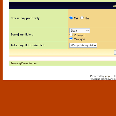
Op
Przeszukaj poddziały:
Tak
Nie
Sortuj wyniki wg:
Rosnąco
Malejąco
Pokaż wyniki z ostatnich:
Strona główna forum
Powered by
phpBB
©
Przyjazne użytkowniko