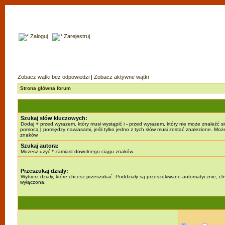
Zaloguj
Zarejestruj
Zobacz wątki bez odpowiedzi
|
Zobacz aktywne wątki
Strona główna forum
Szukaj słów kluczowych:
Dodaj
+
przed wyrazem, który musi wystąpić i
-
przed wyrazem, który nie może znaleźć si
pomocą
|
pomiędzy nawiasami, jeśli tylko jedno z tych słów musi zostać znalezione. Mo
znaków.
Szukaj autora:
Możesz użyć * zamiast dowolnego ciągu znaków.
Przeszukaj działy:
Wybierz działy, które chcesz przeszukać. Poddziały są przeszukiwane automatycznie, chy
wyłączona.