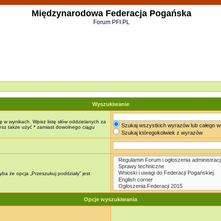
Międzynarodowa Federacja Pogańska
Forum PFI PL
Wyszukiwanie
ę w wynikach. Wpisz listę słów oddzielanych za
Szukaj wszystkich wyrazów lub całego w
żesz także użyć * zamiast dowolnego ciągu
Szukaj któregokolwiek z wyrazów
ba że opcja „Przeszukuj poddziały” jest
Opcje wyszukiwania