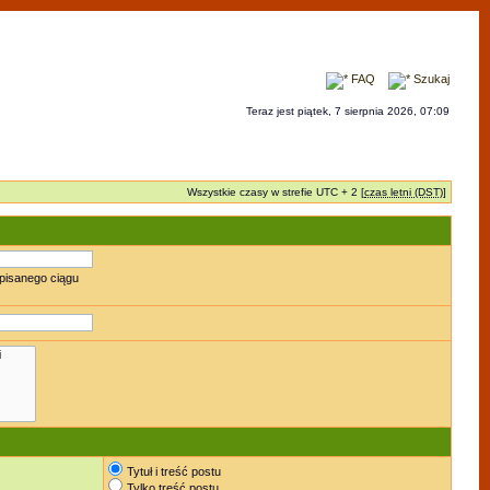
FAQ
Szukaj
Teraz jest piątek, 7 sierpnia 2026, 07:09
Wszystkie czasy w strefie UTC + 2 [
czas letni (DST)
]
pisanego ciągu
Tytuł i treść postu
Tylko treść postu