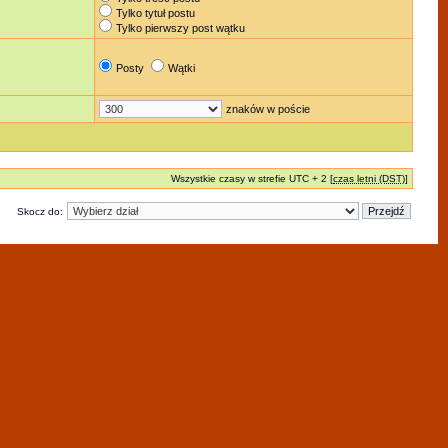
Tylko tytuł postu
Tylko pierwszy post wątku
Posty
Wątki
znaków w poście
Wszystkie czasy w strefie UTC + 2 [
czas letni (DST)
]
Skocz do: