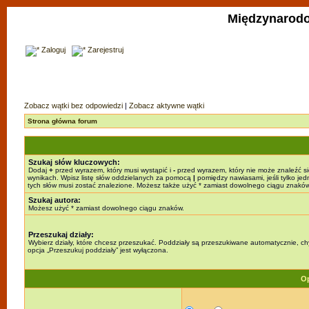
Międzynarodo
Zaloguj
Zarejestruj
Zobacz wątki bez odpowiedzi
|
Zobacz aktywne wątki
Strona główna forum
Szukaj słów kluczowych:
Dodaj
+
przed wyrazem, który musi wystąpić i
-
przed wyrazem, który nie może znaleźć s
wynikach. Wpisz listę słów oddzielanych za pomocą
|
pomiędzy nawiasami, jeśli tylko jed
tych słów musi zostać znalezione. Możesz także użyć * zamiast dowolnego ciągu znaków
Szukaj autora:
Możesz użyć * zamiast dowolnego ciągu znaków.
Przeszukaj działy:
Wybierz działy, które chcesz przeszukać. Poddziały są przeszukiwane automatycznie, c
opcja „Przeszukuj poddziały” jest wyłączona.
Op