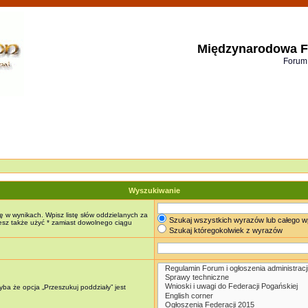
Międzynarodowa F
Forum
Wyszukiwanie
ę w wynikach. Wpisz listę słów oddzielanych za
Szukaj wszystkich wyrazów lub całego w
żesz także użyć * zamiast dowolnego ciągu
Szukaj któregokolwiek z wyrazów
ba że opcja „Przeszukuj poddziały” jest