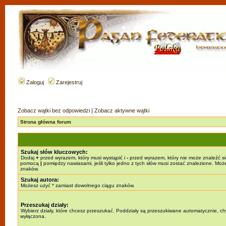
Zaloguj
Zarejestruj
Zobacz wątki bez odpowiedzi
|
Zobacz aktywne wątki
Strona główna forum
Szukaj słów kluczowych:
Dodaj
+
przed wyrazem, który musi wystąpić i
-
przed wyrazem, który nie może znaleźć si
pomocą
|
pomiędzy nawiasami, jeśli tylko jedno z tych słów musi zostać znalezione. Mo
znaków.
Szukaj autora:
Możesz użyć * zamiast dowolnego ciągu znaków.
Przeszukaj działy:
Wybierz działy, które chcesz przeszukać. Poddziały są przeszukiwane automatycznie, chy
wyłączona.