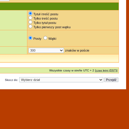
Tytuł i treść postu
Tylko treść postu
Tylko tytuł postu
Tylko pierwszy post wątku
Posty
Wątki
znaków w poście
Wszystkie czasy w strefie UTC + 2 [
czas letni (DST)
]
Skocz do: