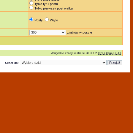
Tylko tytuł postu
Tylko pierwszy post wątku
Posty
Wątki
znaków w poście
Wszystkie czasy w strefie UTC + 2 [
czas letni (DST)
]
Skocz do: