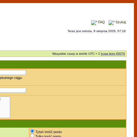
FAQ
Szukaj
Teraz jest sobota, 8 sierpnia 2026, 07:18
Wszystkie czasy w strefie UTC + 2 [
czas letni (DST)
]
pisanego ciągu
Tytuł i treść postu
Tylko treść postu