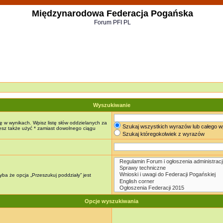
Międzynarodowa Federacja Pogańska
Forum PFI PL
Wyszukiwanie
ę w wynikach. Wpisz listę słów oddzielanych za
Szukaj wszystkich wyrazów lub całego w
żesz także użyć * zamiast dowolnego ciągu
Szukaj któregokolwiek z wyrazów
ba że opcja „Przeszukuj poddziały” jest
Opcje wyszukiwania