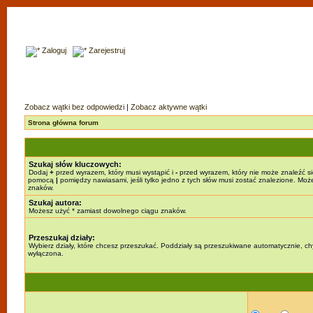
Zaloguj
Zarejestruj
Zobacz wątki bez odpowiedzi
|
Zobacz aktywne wątki
Strona główna forum
Szukaj słów kluczowych:
Dodaj
+
przed wyrazem, który musi wystąpić i
-
przed wyrazem, który nie może znaleźć si
pomocą
|
pomiędzy nawiasami, jeśli tylko jedno z tych słów musi zostać znalezione. Mo
znaków.
Szukaj autora:
Możesz użyć * zamiast dowolnego ciągu znaków.
Przeszukaj działy:
Wybierz działy, które chcesz przeszukać. Poddziały są przeszukiwane automatycznie, chy
wyłączona.