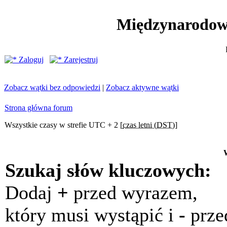
Międzynarodow
Zaloguj
Zarejestruj
Zobacz wątki bez odpowiedzi
|
Zobacz aktywne wątki
Strona główna forum
Wszystkie czasy w strefie UTC + 2 [
czas letni (DST)
]
Szukaj słów kluczowych:
Dodaj
+
przed wyrazem,
który musi wystąpić i
-
prze