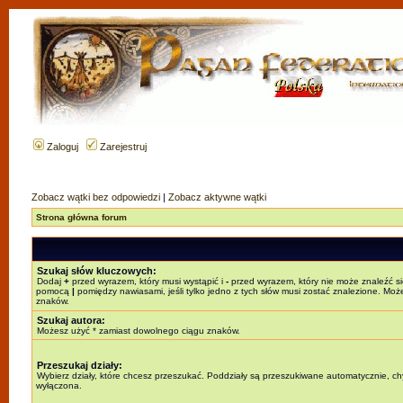
Zaloguj
Zarejestruj
Zobacz wątki bez odpowiedzi
|
Zobacz aktywne wątki
Strona główna forum
Szukaj słów kluczowych:
Dodaj
+
przed wyrazem, który musi wystąpić i
-
przed wyrazem, który nie może znaleźć si
pomocą
|
pomiędzy nawiasami, jeśli tylko jedno z tych słów musi zostać znalezione. Mo
znaków.
Szukaj autora:
Możesz użyć * zamiast dowolnego ciągu znaków.
Przeszukaj działy:
Wybierz działy, które chcesz przeszukać. Poddziały są przeszukiwane automatycznie, chy
wyłączona.