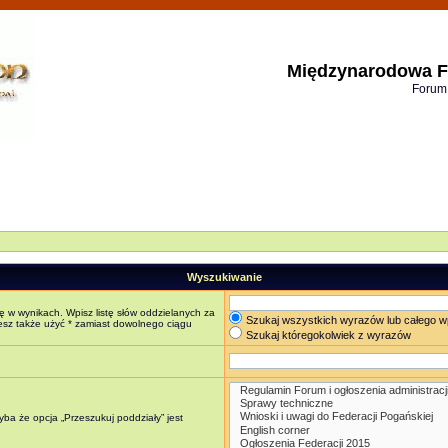
Międzynarodowa F
Forum
Wyszukiwanie
ę w wynikach. Wpisz listę słów oddzielanych za
Szukaj wszystkich wyrazów lub całego w
żesz także użyć * zamiast dowolnego ciągu
Szukaj któregokolwiek z wyrazów
ba że opcja „Przeszukuj poddziały” jest