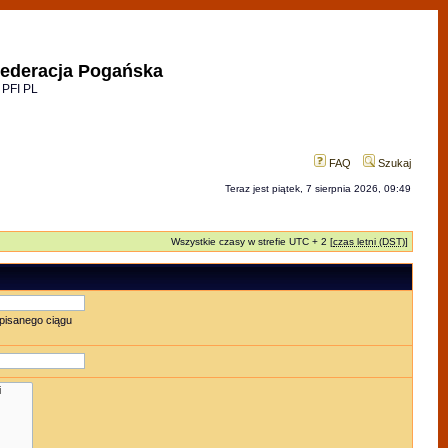
ederacja Pogańska
 PFI PL
FAQ
Szukaj
Teraz jest piątek, 7 sierpnia 2026, 09:49
Wszystkie czasy w strefie UTC + 2 [
czas letni (DST)
]
pisanego ciągu