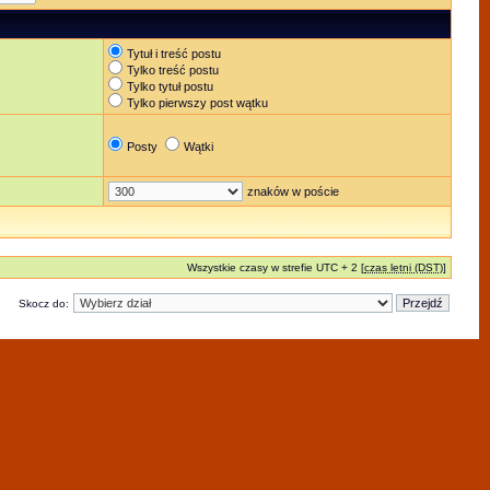
Tytuł i treść postu
Tylko treść postu
Tylko tytuł postu
Tylko pierwszy post wątku
Posty
Wątki
znaków w poście
Wszystkie czasy w strefie UTC + 2 [
czas letni (DST)
]
Skocz do: