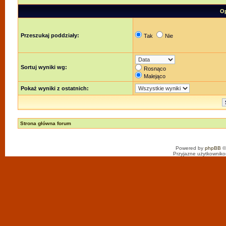
Op
Przeszukaj poddziały:
Tak
Nie
Sortuj wyniki wg:
Rosnąco
Malejąco
Pokaż wyniki z ostatnich:
Strona główna forum
Powered by
phpBB
©
Przyjazne użytkowniko