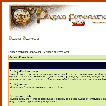
Zaloguj
Zarejestruj
Zobacz wątki bez odpowiedzi
|
Zobacz aktywne wątki
Strona główna forum
Szukaj słów kluczowych:
Dodaj
+
przed wyrazem, który musi wystąpić i
-
przed wyrazem, który nie może znaleźć s
wynikach. Wpisz listę słów oddzielanych za pomocą
|
pomiędzy nawiasami, jeśli tylko jed
tych słów musi zostać znalezione. Możesz także użyć * zamiast dowolnego ciągu znaków
Szukaj autora:
Możesz użyć * zamiast dowolnego ciągu znaków.
Przeszukaj działy:
Wybierz działy, które chcesz przeszukać. Poddziały są przeszukiwane automatycznie, c
opcja „Przeszukuj poddziały” jest wyłączona.