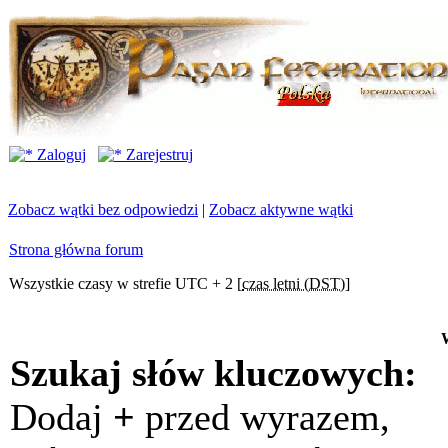
Zaloguj
Zarejestruj
Zobacz wątki bez odpowiedzi
|
Zobacz aktywne wątki
Strona główna forum
Wszystkie czasy w strefie UTC + 2 [
czas letni (DST)
]
Szukaj słów kluczowych:
Dodaj
+
przed wyrazem,